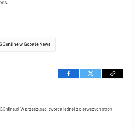
ens.
SGonline w Google News
Facebook
Twitter
Copy
Link
GOnline.pl W przeszłości twórca jednej z pierwszych stron