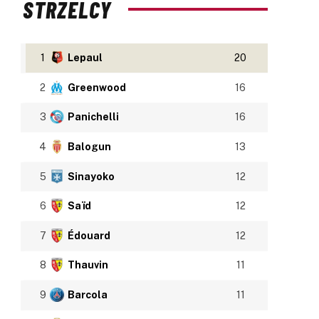
STRZELCY
1
Lepaul
20
2
Greenwood
16
3
Panichelli
16
4
Balogun
13
5
Sinayoko
12
6
Saïd
12
7
Édouard
12
8
Thauvin
11
9
Barcola
11