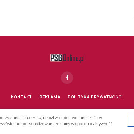
Facebook
KONTAKT
REKLAMA
POLITYKA PRYWATNOŚCI
znie dla osób powyżej 18 lat. Hazard może uzależniać. Graj odpowiedzialn
korzystania z Internetu, umożliwić udostępnianie treści w
2026 PSGonline.pl
 i wyświetlać spersonalizowane reklamy w oparciu o aktywność