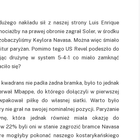
użego nakładu sił z naszej strony Luis Enrique
ociażby na prawej obronie zagrał Soler, w środku
zobaczyliśmy Keylora Navasa. Można więc śmiało
garnitur paryżan. Pomimo tego US Revel podeszło do
jąc drużynę w system 5-4-1 co miało zamknąć
ciło się?
 kwadrans nie padła żadna bramka, było to jednak
erwał Mbappe, do którego dołączyli w pierwszej
wpakował piłkę do własnej siatki. Warto było
ry nie grał na swojej nominalnej pozycji. Paryżanie
ynę, która jednak również miała okazję do
 w 22% byli oni w stanie zagrozić bramce Navasa
które mogłyby pokonać naszego kostarykańskiego