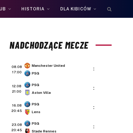
UB
HISTORIA
DLA KIBICÓW
NADCHODZĄCE MECZE
Manchester United
08.08
:
17:00
PSG
PSG
12.08
:
21:00
Aston Villa
PSG
16.08
:
20:45
Lens
PSG
23.08
:
20:45
Stade Rennes