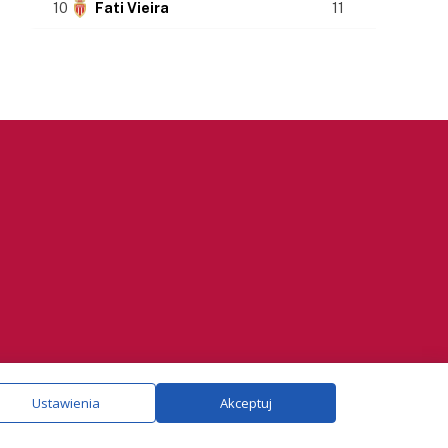
10
Fati Vieira
11
ie.
Szczegóły
Ustawienia
Akceptuj