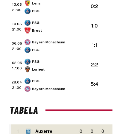
Lens
13.05
0:2
21:00
PSG
PSG
10.05
1:0
21:00
Brest
Bayern Monachium
06.05
1:1
21:00
PSG
PSG
02.05
2:2
17:00
Lorient
PSG
28.04
5:4
21:00
Bayern Monachium
TABELA
1
Auxerre
0
0
0