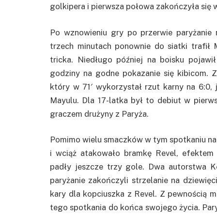
golkipera i pierwsza połowa zakończyła się 
Po wznowieniu gry po przerwie paryżanie n
trzech minutach ponownie do siatki trafi
tricka. Niedługo później na boisku pojawi
godziny na godne pokazanie się kibicom. 
który w 71′ wykorzystał rzut karny na 6:0,
Mayulu. Dla 17-latka był to debiut w pierw
graczem drużyny z Paryża.
Pomimo wielu smaczków w tym spotkaniu na b
i wciąż atakowało bramkę Revel, efektem 
padły jeszcze trzy gole. Dwa autorstwa K
paryżanie zakończyli strzelanie na dziewię
kary dla kopciuszka z Revel. Z pewnością 
tego spotkania do końca swojego życia. Paryż