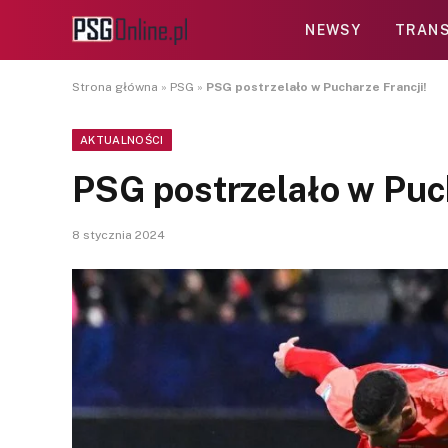
NEWSY
TRANS
Strona główna
»
PSG
»
PSG postrzelało w Pucharze Francji!
AKTUALNOŚCI
PSG postrzelało w Puch
8 stycznia 2024