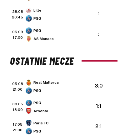
Lille
28.08
:
20:45
PSG
PSG
05.09
:
17:00
AS Monaco
OSTATNIE MECZE
Real Mallorca
05.08
3:0
21:00
PSG
PSG
30.05
1:1
18:00
Arsenal
Paris FC
17.05
2:1
21:00
PSG