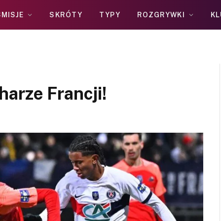
MISJE
SKRÓTY
TYPY
ROZGRYWKI
KL
arze Francji!