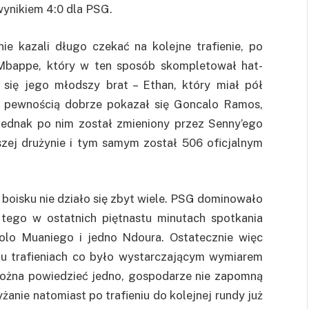
wynikiem 4:0 dla PSG.
ie kazali długo czekać na kolejne trafienie, po
ł Mbappe, który w ten sposób skompletował hat-
ł się jego młodszy brat – Ethan, który miał pół
Z pewnością dobrze pokazał się Goncalo Ramos,
 jednak po nim został zmieniony przez Senny’ego
szej drużynie i tym samym został 506 oficjalnym
oisku nie działo się zbyt wiele. PSG dominowało
tego w ostatnich piętnastu minutach spotkania
olo Muaniego i jedno Ndoura. Ostatecznie więc
ciu trafieniach co było wystarczającym wymiarem
można powiedzieć jedno, gospodarze nie zapomną
anie natomiast po trafieniu do kolejnej rundy już