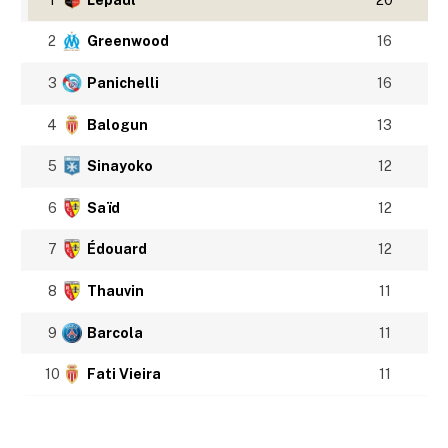
2
Greenwood
16
3
Panichelli
16
4
Balogun
13
5
Sinayoko
12
6
Saïd
12
7
Édouard
12
8
Thauvin
11
9
Barcola
11
10
Fati Vieira
11