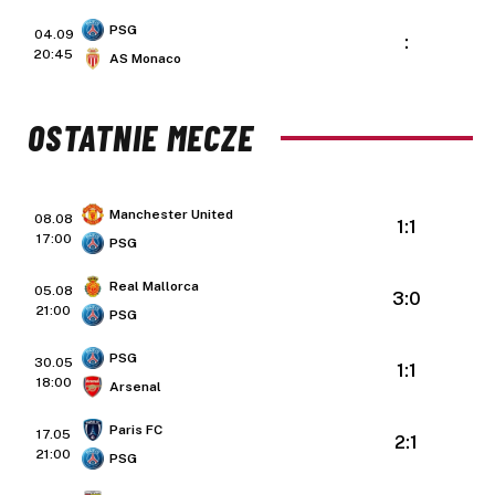
PSG
04.09
:
20:45
AS Monaco
OSTATNIE MECZE
Manchester United
08.08
1:1
17:00
PSG
Real Mallorca
05.08
3:0
21:00
PSG
PSG
30.05
1:1
18:00
Arsenal
Paris FC
17.05
2:1
21:00
PSG