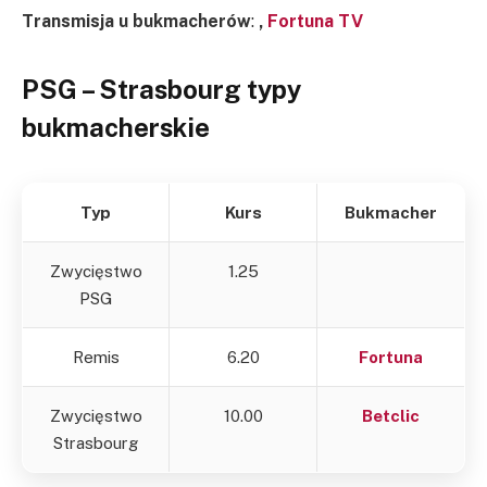
Transmisja u bukmacherów
:
,
Fortuna TV
PSG – Strasbourg
typy
bukmacherskie
Typ
Kurs
Bukmacher
Zwycięstwo
1.25
PSG
Remis
6.20
Fortuna
Zwycięstwo
10.00
Betclic
Strasbourg