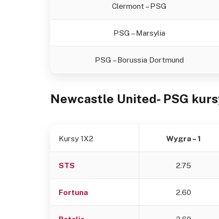
Clermont – PSG
PSG – Marsylia
PSG – Borussia Dortmund
Newcastle United- PSG
kurs
Kursy 1X2
Wygra – 1
STS
2.75
Fortuna
2.60
Betclic
2.60