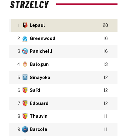
STRZELCY
1
Lepaul
20
2
Greenwood
16
3
Panichelli
16
4
Balogun
13
5
Sinayoko
12
6
Saïd
12
7
Édouard
12
8
Thauvin
11
9
Barcola
11