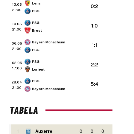
Lens
13.05
0:2
21:00
PSG
PSG
10.05
1:0
21:00
Brest
Bayern Monachium
06.05
1:1
21:00
PSG
PSG
02.05
2:2
17:00
Lorient
PSG
28.04
5:4
21:00
Bayern Monachium
TABELA
1
Auxerre
0
0
0