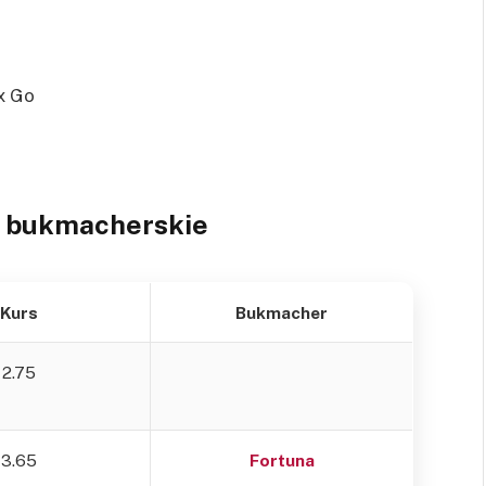
ox Go
 bukmacherskie
Kurs
Bukmacher
2.75
3.65
Fortuna