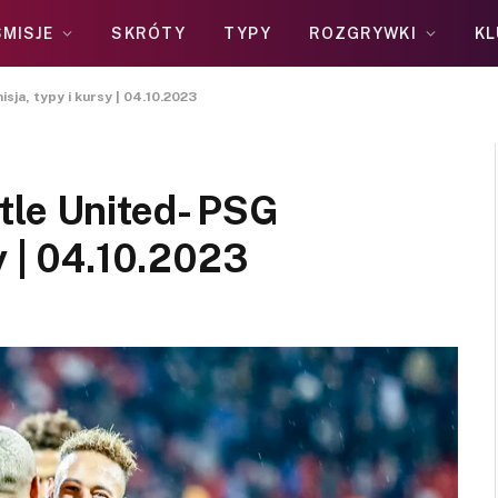
MISJE
SKRÓTY
TYPY
ROZGRYWKI
KL
ja, typy i kursy | 04.10.2023
tle United- PSG
y | 04.10.2023