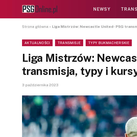
NEWSY
TRANS
Strona główna
»
Liga Mistrzów: Newcastle United- PSG transmis
AKTUALNOŚCI
TRANSMISJE
TYPY BUKMACHERSKIE
Liga Mistrzów: Newcas
transmisja, typy i kurs
3 października 2023