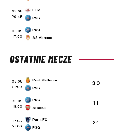
Lille
28.08
:
20:45
PSG
PSG
05.09
:
17:00
AS Monaco
OSTATNIE MECZE
Real Mallorca
05.08
3:0
21:00
PSG
PSG
30.05
1:1
18:00
Arsenal
Paris FC
17.05
2:1
21:00
PSG