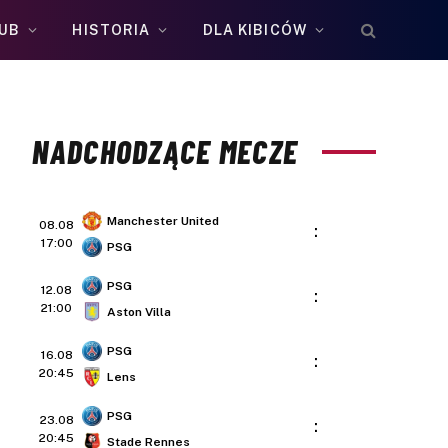
UB
HISTORIA
DLA KIBICÓW
NADCHODZĄCE MECZE
Manchester United
08.08
:
17:00
PSG
PSG
12.08
:
21:00
Aston Villa
PSG
16.08
:
20:45
Lens
PSG
23.08
:
20:45
Stade Rennes