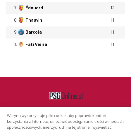
7
Édouard
12
8
Thauvin
11
9
Barcola
11
10
Fati Vieira
11
Witryna wykorzystuje pliki cookie, aby poprawić komfort
Facebook
korzystania z Internetu, umożliwić udostępnianie treści w mediach
społecznościowych, mierzyć ruch na tej stronie i wyświetlać