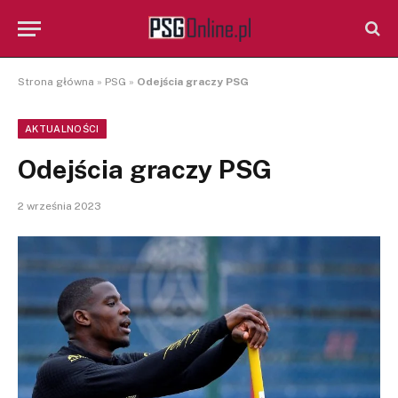
Strona główna
»
PSG
»
Odejścia graczy PSG
AKTUALNOŚCI
Odejścia graczy PSG
2 września 2023