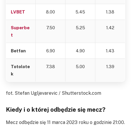
LVBET
8.00
5.45
1.38
Superbe
7.50
5.25
1.42
t
Betfan
6.90
4.90
1.43
Totolote
7.38
5.00
1.39
k
fot. Stefan Ugljevarevic / Shutterstock.com
Kiedy i o której odbędzie się mecz?
Mecz odbędzie się 11 marca 2023 roku o godzinie 21:00.