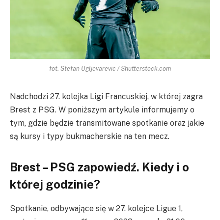
fot. Stefan Ugljevarevic / Shutterstock.com
Nadchodzi 27. kolejka Ligi Francuskiej, w której zagra
Brest z PSG. W poniższym artykule informujemy o
tym, gdzie będzie transmitowane spotkanie oraz jakie
są kursy i typy bukmacherskie na ten mecz.
Brest – PSG
zapowiedź. Kiedy i o
której godzinie?
Spotkanie, odbywające się w 27. kolejce Ligue 1,