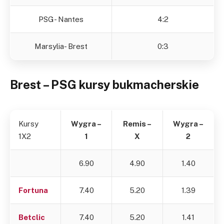
PSG- Nantes
4:2
Marsylia- Brest
0:3
Brest – PSG
kursy bukmacherskie
Kursy
Wygra –
Remis –
Wygra –
1X2
1
X
2
6.90
4.90
1.40
Fortuna
7.40
5.20
1.39
Betclic
7.40
5.20
1.41