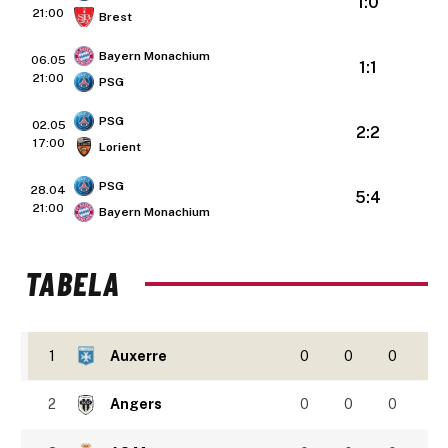
1:0
21:00
Brest
Bayern Monachium
06.05
1:1
21:00
PSG
PSG
02.05
2:2
17:00
Lorient
PSG
28.04
5:4
21:00
Bayern Monachium
TABELA
1
Auxerre
0
0
0
2
Angers
0
0
0