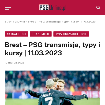
Strona główna
»
Brest – PSG transmisja, typy i kursy | 11.03.2023
AKTUALNOŚCI
TRANSMISJE
TYPY BUKMACHERSKIE
Brest – PSG transmisja, typy i
kursy | 11.03.2023
10 marca 2023