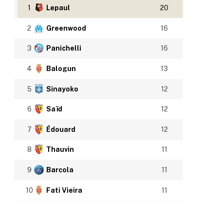
1
Lepaul
20
2
Greenwood
16
3
Panichelli
16
4
Balogun
13
5
Sinayoko
12
6
Saïd
12
7
Édouard
12
8
Thauvin
11
9
Barcola
11
10
Fati Vieira
11