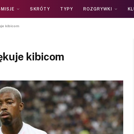
MISJE
SKRÓTY
TYPY
ROZGRYWKI
KL
je kibicom
ękuje kibicom