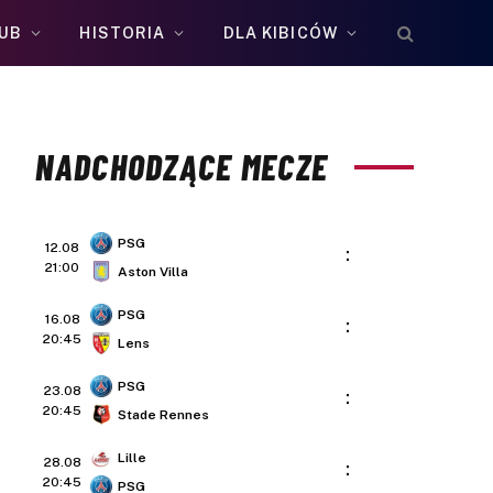
UB
HISTORIA
DLA KIBICÓW
NADCHODZĄCE MECZE
PSG
12.08
:
21:00
Aston Villa
PSG
16.08
:
20:45
Lens
PSG
23.08
:
20:45
Stade Rennes
Lille
28.08
:
20:45
PSG