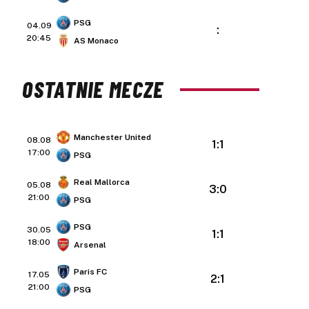
PSG
04.09
:
20:45
AS Monaco
OSTATNIE MECZE
Manchester United
08.08
1:1
17:00
PSG
Real Mallorca
05.08
3:0
21:00
PSG
PSG
30.05
1:1
18:00
Arsenal
Paris FC
17.05
2:1
21:00
PSG