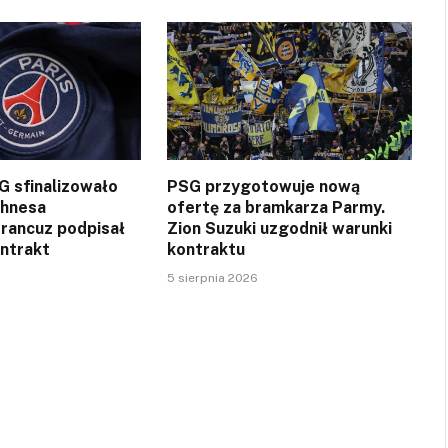
SG sfinalizowało
PSG przygotowuje nową
ghnesa
ofertę za bramkarza Parmy.
Francuz podpisał
Zion Suzuki uzgodnił warunki
ontrakt
kontraktu
5 sierpnia 2026