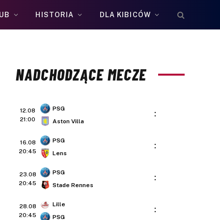
UB
HISTORIA
DLA KIBICÓW
NADCHODZĄCE MECZE
PSG
12.08
:
21:00
Aston Villa
PSG
16.08
:
20:45
Lens
PSG
23.08
:
20:45
Stade Rennes
Lille
28.08
:
20:45
PSG