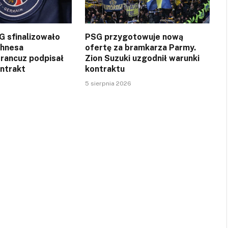
SG sfinalizowało
PSG przygotowuje nową
ghnesa
ofertę za bramkarza Parmy.
Francuz podpisał
Zion Suzuki uzgodnił warunki
ontrakt
kontraktu
5 sierpnia 2026