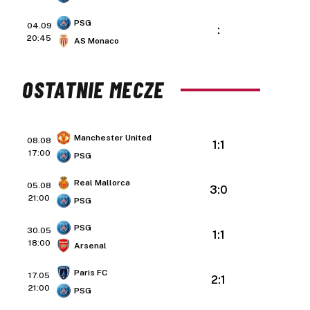
PSG
04.09
:
20:45
AS Monaco
OSTATNIE MECZE
Manchester United
08.08
1:1
17:00
PSG
Real Mallorca
05.08
3:0
21:00
PSG
PSG
30.05
1:1
18:00
Arsenal
Paris FC
17.05
2:1
21:00
PSG