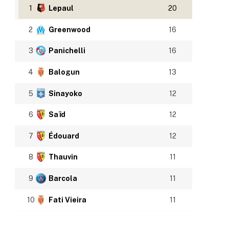
1
Lepaul
20
2
Greenwood
16
3
Panichelli
16
4
Balogun
13
5
Sinayoko
12
6
Saïd
12
7
Édouard
12
8
Thauvin
11
9
Barcola
11
10
Fati Vieira
11