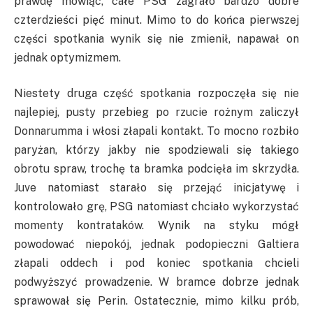
prawdę mówiąc, całe PSG zagrało bardzo dobre
czterdzieści pięć minut. Mimo to do końca pierwszej
części spotkania wynik się nie zmienił, napawał on
jednak optymizmem.
Niestety druga część spotkania rozpoczęła się nie
najlepiej, pusty przebieg po rzucie rożnym zaliczył
Donnarumma i włosi złapali kontakt. To mocno rozbiło
paryżan, którzy jakby nie spodziewali się takiego
obrotu spraw, trochę ta bramka podcięła im skrzydła.
Juve natomiast starało się przejąć inicjatywę i
kontrolowało grę, PSG natomiast chciało wykorzystać
momenty kontrataków. Wynik na styku mógł
powodować niepokój, jednak podopieczni Galtiera
złapali oddech i pod koniec spotkania chcieli
podwyższyć prowadzenie. W bramce dobrze jednak
sprawował się Perin. Ostatecznie, mimo kilku prób,