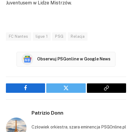
Juventusem w Lidze Mistrzów.
FC Nantes
ligue 1
PSG
Relacja
Obserwuj PSGonline w Google News
Facebook
Twitter
Copy
Link
Patrizio Donn
Człowiek orkiestra, szara eminencja PSGOnline.pl