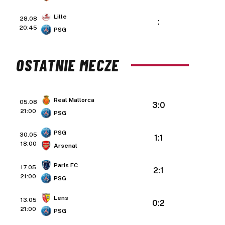
Lille
28.08
:
20:45
PSG
OSTATNIE MECZE
Real Mallorca
05.08
3:0
21:00
PSG
PSG
30.05
1:1
18:00
Arsenal
Paris FC
17.05
2:1
21:00
PSG
Lens
13.05
0:2
21:00
PSG