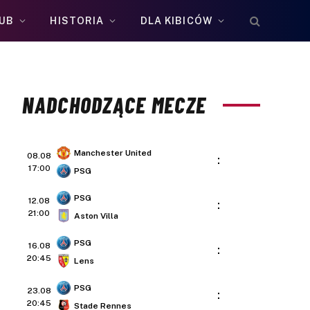
UB
HISTORIA
DLA KIBICÓW
NADCHODZĄCE MECZE
Manchester United
08.08
:
17:00
PSG
PSG
12.08
:
21:00
Aston Villa
PSG
16.08
:
20:45
Lens
PSG
23.08
:
20:45
Stade Rennes