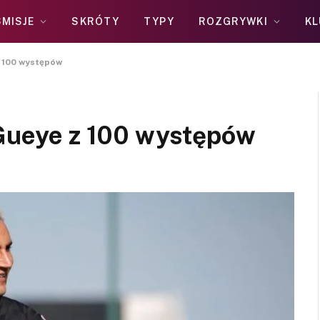
MISJE
SKRÓTY
TYPY
ROZGRYWKI
KL
z 100 występów
 Gueye z 100 występów