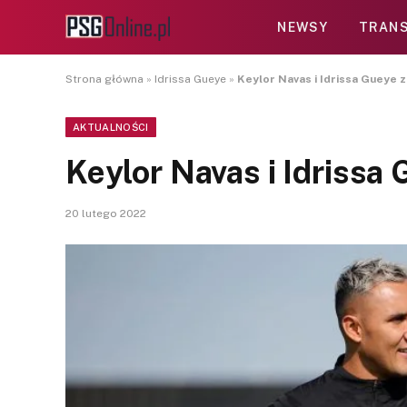
NEWSY
TRANS
Strona główna
»
Idrissa Gueye
»
Keylor Navas i Idrissa Gueye 
AKTUALNOŚCI
Keylor Navas i Idrissa
20 lutego 2022