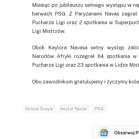
Miesiąc po jubileuszu setnego występu w re
barwach PSG. Z Paryżanami Navas zagrał 
Pucharze Ligi oraz 2 spotkania w Superpuc
Ligi Mistrzów.
Obok Keylora Navasa setny występ zalic
Narodów Afryki rozegrał 64 spotkania w 
Pucharze Ligi oraz 23 spotkania w Lidze Mis
Obu zawodnikom gratulujemy i życzymy kole
Idrissa Gueye
Keylor Navas
PSG
Obserwuj P