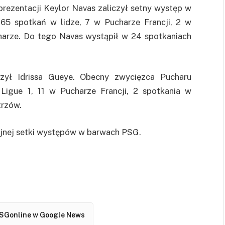
prezentacji Keylor Navas zaliczył setny występ w
65 spotkań w lidze, 7 w Pucharze Francji, 2 w
harze. Do tego Navas wystąpił w 24 spotkaniach
zył Idrissa Gueye. Obecny zwycięzca Pucharu
Ligue 1, 11 w Pucharze Francji, 2 spotkania w
trzów.
jnej setki występów w barwach PSG.
SGonline w Google News