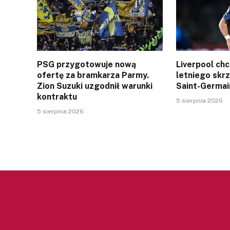
PSG przygotowuje nową
Liverpool ch
ofertę za bramkarza Parmy.
letniego skr
Zion Suzuki uzgodnił warunki
Saint-Germai
kontraktu
5 sierpnia 2026
5 sierpnia 2026