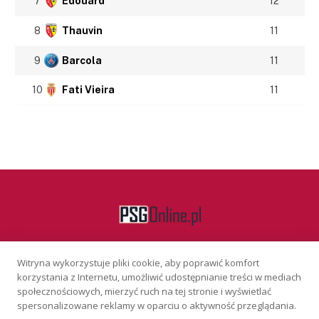
7
Édouard
12
8
Thauvin
11
9
Barcola
11
10
Fati Vieira
11
Witryna wykorzystuje pliki cookie, aby poprawić komfort
Facebook
korzystania z Internetu, umożliwić udostępnianie treści w mediach
społecznościowych, mierzyć ruch na tej stronie i wyświetlać
spersonalizowane reklamy w oparciu o aktywność przeglądania.
KONTAKT
REKLAMA
POLITYKA PRYWATNOŚCI