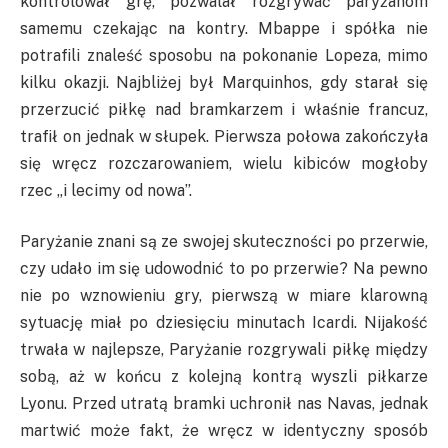
kontrolował grę, pozwalał rozgrywać paryżanom
samemu czekając na kontry. Mbappe i spółka nie
potrafili znaleść sposobu na pokonanie Lopeza, mimo
kilku okazji. Najbliżej był Marquinhos, gdy starał się
przerzucić piłkę nad bramkarzem i właśnie francuz,
trafił on jednak w słupek. Pierwsza połowa zakończyła
się wręcz rozczarowaniem, wielu kibiców mogłoby
rzec „i lecimy od nowa”.
Paryżanie znani są ze swojej skuteczności po przerwie,
czy udało im się udowodnić to po przerwie? Na pewno
nie po wznowieniu gry, pierwszą w miare klarowną
sytuację miał po dziesięciu minutach Icardi. Nijakość
trwała w najlepsze, Paryżanie rozgrywali piłkę między
sobą, aż w końcu z kolejną kontrą wyszli piłkarze
Lyonu. Przed utratą bramki uchronił nas Navas, jednak
martwić może fakt, że wręcz w identyczny sposób