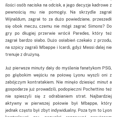
ilości osób naciska na odcisk, a jego decyzje kadrowe z
pewnością mu nie pomogły. Na skrzydle zagrał
Wijnaldum, zagrał to za dużo powiedziane, przeszedł
się obok meczu, czemu nie mógł zagrać Simons? Do
gry po długiej przerwie wrócił Paredes, który też
zagrał bardzo słabo. Dużo osłabień czekało z przodu,
na szpicy zagrali Mbappe i Icardi, gdyż Messi dalej nie
trenuje z drużyną.
Już pierwsze minuty dały do myślenia fanatykom PSG,
po głębokim wejściu na połowę Lyonu wyszli oni z
zabójczym kontratakiem. Nie minęło dziesięć minut a
gospodarze już prowadzili, podopieczni Pochettino też
nie spieszyli się z odrabianiem strat. Najbardziej
aktywny w pierwszej połowie był Mbappe, który
jednak często był zbyt indywidualny. Poza tym to Lyon