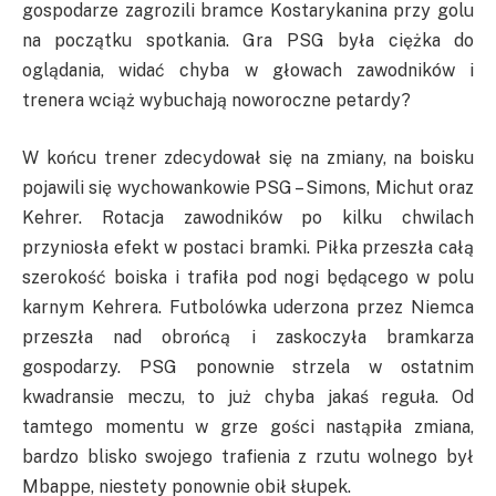
gospodarze zagrozili bramce Kostarykanina przy golu
na początku spotkania. Gra PSG była ciężka do
oglądania, widać chyba w głowach zawodników i
trenera wciąż wybuchają noworoczne petardy?
W końcu trener zdecydował się na zmiany, na boisku
pojawili się wychowankowie PSG – Simons, Michut oraz
Kehrer. Rotacja zawodników po kilku chwilach
przyniosła efekt w postaci bramki. Piłka przeszła całą
szerokość boiska i trafiła pod nogi będącego w polu
karnym Kehrera. Futbolówka uderzona przez Niemca
przeszła nad obrońcą i zaskoczyła bramkarza
gospodarzy. PSG ponownie strzela w ostatnim
kwadransie meczu, to już chyba jakaś reguła. Od
tamtego momentu w grze gości nastąpiła zmiana,
bardzo blisko swojego trafienia z rzutu wolnego był
Mbappe, niestety ponownie obił słupek.