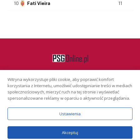
10
Fati Vieira
11
Witryna wykorzystuje pliki cookie, aby poprawić komfort
Facebook
korzystania z Internetu, umożliwić udostępnianie treści w mediach
społecznościowych, mierzyć ruch na tej stronie i wyświetlać
spersonalizowane reklamy w oparciu o aktywność przeglądania.
KONTAKT
REKLAMA
POLITYKA PRYWATNOŚCI
Ustawienia
Serwis wyłącznie dla osób powyżej 18 lat. Hazard może uzależniać.
Graj odpowiedzialnie.
Szczegóły
Copyright © 2026 PSGonline.pl
Akceptuj