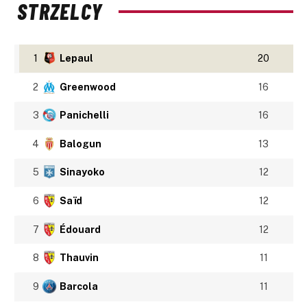
STRZELCY
1
Lepaul
20
2
Greenwood
16
3
Panichelli
16
4
Balogun
13
5
Sinayoko
12
6
Saïd
12
7
Édouard
12
8
Thauvin
11
9
Barcola
11