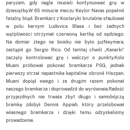
paryżam, gdy nagle musieli kontynuować grę w
dziesiątkę.W 65 minucie meczu Keylor Navas popełnił
fatalny błąd. Bramkarz z Kostaryki brutalnie sfaulował
w polu karnym Ludovica Blasa i bez żadnych
wątpliwości otrzymał czerwoną kartkę od sędziego.
Na domiar złego na boisku nie było jużNeymara,
zastąpił go Sergio Rico. Od tamtej chwili „Kanarki”
zaczęły kontrolować grę i walczyć o punkty.Kolo
Muani próbował pokonać bramkarza PSG, jednak
pierwszy strzał napastnika kapitalnie obronił Hiszpan.
Muani dopiął swego i za drugim razem pokonał
naszego bramkarza i doprowadził do wyrównaia.Radość
przyjezdnych nie trwała zbyt długo i samobójczą
bramkę zdobył Dennis Appiah, który przelobował
własnego bramkarza i dzięki temu odzyskaliśmy
prowadzenie.