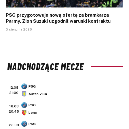
PSG przygotowuje nową ofertę za bramkarza
Parmy. Zion Suzuki uzgodnił warunki kontraktu
5 sierpnia 2026
NADCHODZĄCE MECZE
PSG
12.08
:
21:00
Aston Villa
PSG
16.08
:
20:45
Lens
PSG
23.08
: