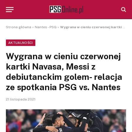
Strona główna
»
Nantes - PSG
»
Wygrana w cieniu czerwonej kartki Navasa, Messi z debiutanckim golem- relacja ze spotkania PSG vs. Nantes
AKTUALNOŚCI
Wygrana w cieniu czerwonej
kartki Navasa, Messi z
debiutanckim golem- relacja
ze spotkania PSG vs. Nantes
21 listopada 2021