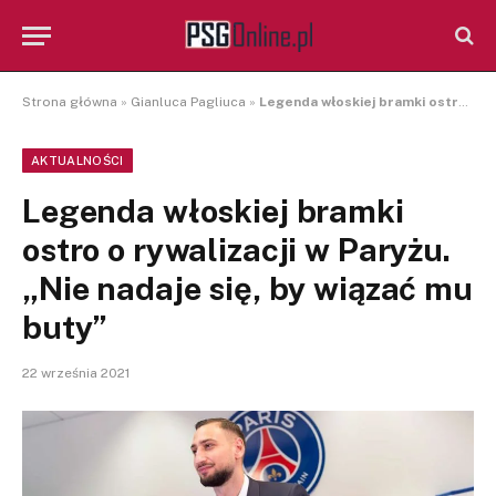
Strona główna
»
Gianluca Pagliuca
»
Legenda włoskiej bramki ostro o rywalizacji w Paryżu. „Nie nadaje się, by wiązać mu buty”
AKTUALNOŚCI
Legenda włoskiej bramki
ostro o rywalizacji w Paryżu.
„Nie nadaje się, by wiązać mu
buty”
22 września 2021