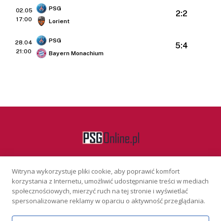
PSG
02.05
2:2
17:00
Lorient
PSG
28.04
5:4
21:00
Bayern Monachium
Witryna wykorzystuje pliki cookie, aby poprawić komfort
Facebook
korzystania z Internetu, umożliwić udostępnianie treści w mediach
społecznościowych, mierzyć ruch na tej stronie i wyświetlać
spersonalizowane reklamy w oparciu o aktywność przeglądania.
KONTAKT
REKLAMA
POLITYKA PRYWATNOŚCI