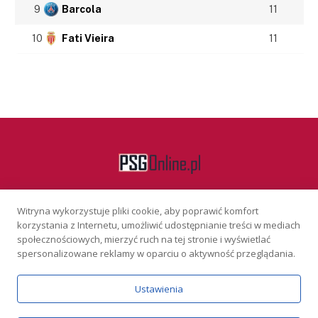
9
Barcola
11
10
Fati Vieira
11
Witryna wykorzystuje pliki cookie, aby poprawić komfort
Facebook
korzystania z Internetu, umożliwić udostępnianie treści w mediach
społecznościowych, mierzyć ruch na tej stronie i wyświetlać
spersonalizowane reklamy w oparciu o aktywność przeglądania.
KONTAKT
REKLAMA
POLITYKA PRYWATNOŚCI
Ustawienia
Serwis wyłącznie dla osób powyżej 18 lat. Hazard może uzależniać.
Graj odpowiedzialnie.
Szczegóły
Copyright © 2026 PSGonline.pl