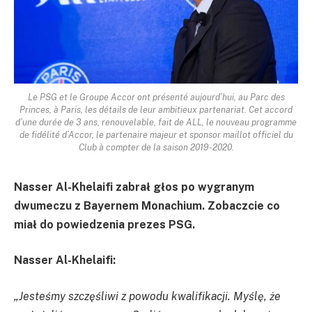
Le PSG et le Groupe Accor ont présenté aujourd’hui, au Parc des
Princes, à Paris, les détails de leur ambitieux partenariat. Cet accord
d’une durée de 3 ans, renouvelable, fait de ALL, le nouveau programme
de fidélité d’Accor, le partenaire majeur et sponsor maillot officiel du
Club à compter de la saison 2019-2020.
Nasser Al-Khelaifi zabrał głos po wygranym
dwumeczu z Bayernem Monachium. Zobaczcie co
miał do powiedzenia prezes PSG.
Nasser Al-Khelaifi:
„Jesteśmy szczęśliwi z powodu kwalifikacji. Myślę, że