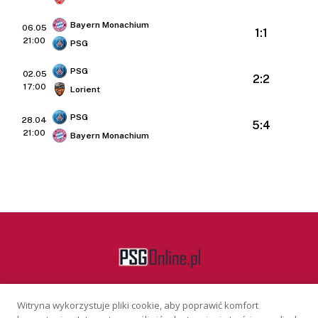
Bayern Monachium
06.05
1:1
21:00
PSG
PSG
02.05
2:2
17:00
Lorient
PSG
28.04
5:4
21:00
Bayern Monachium
Witryna wykorzystuje pliki cookie, aby poprawić komfort
Facebook