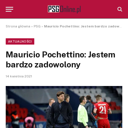
Strona główna
»
PSG
»
Mauricio Pochettino: Jestem bardzo zadowolony
AKTUALNOŚCI
Mauricio Pochettino: Jestem
bardzo zadowolony
14 kwietnia 2021