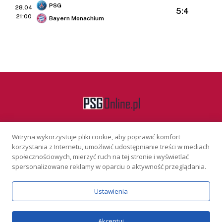
PSG
28.04
5:4
21:00
Bayern Monachium
Witryna wykorzystuje pliki cookie, aby poprawić komfort
Facebook
korzystania z Internetu, umożliwić udostępnianie treści w mediach
społecznościowych, mierzyć ruch na tej stronie i wyświetlać
spersonalizowane reklamy w oparciu o aktywność przeglądania.
KONTAKT
REKLAMA
POLITYKA PRYWATNOŚCI
Ustawienia
Serwis wyłącznie dla osób powyżej 18 lat. Hazard może uzależniać.
Graj odpowiedzialnie.
Szczegóły
Copyright © 2026 PSGonline.pl
Akceptuj