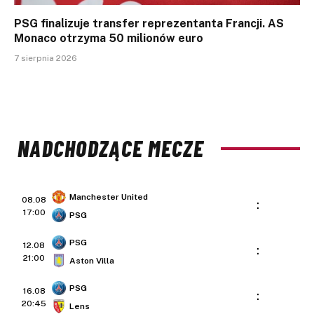
PSG finalizuje transfer reprezentanta Francji. AS
Monaco otrzyma 50 milionów euro
7 sierpnia 2026
NADCHODZĄCE MECZE
Manchester United
08.08
:
17:00
PSG
PSG
12.08
:
21:00
Aston Villa
PSG
16.08
:
20:45
Lens