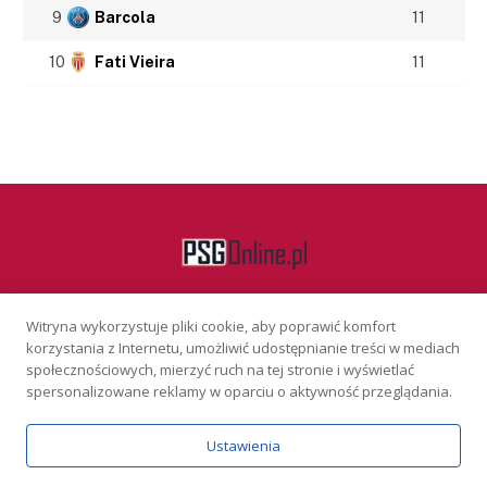
9
Barcola
11
10
Fati Vieira
11
Witryna wykorzystuje pliki cookie, aby poprawić komfort
Facebook
korzystania z Internetu, umożliwić udostępnianie treści w mediach
społecznościowych, mierzyć ruch na tej stronie i wyświetlać
spersonalizowane reklamy w oparciu o aktywność przeglądania.
KONTAKT
REKLAMA
POLITYKA PRYWATNOŚCI
Ustawienia
Serwis wyłącznie dla osób powyżej 18 lat. Hazard może uzależniać.
Graj odpowiedzialnie.
Szczegóły