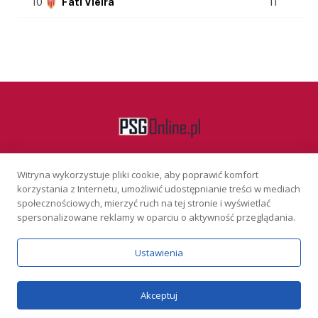
10
Fati Vieira
11
Witryna wykorzystuje pliki cookie, aby poprawić komfort
Facebook
korzystania z Internetu, umożliwić udostępnianie treści w mediach
społecznościowych, mierzyć ruch na tej stronie i wyświetlać
spersonalizowane reklamy w oparciu o aktywność przeglądania.
KONTAKT
REKLAMA
POLITYKA PRYWATNOŚCI
Ustawienia
Serwis wyłącznie dla osób powyżej 18 lat. Hazard może uzależniać.
Graj odpowiedzialnie.
Szczegóły
Copyright © 2026 PSGonline.pl
Akceptuj