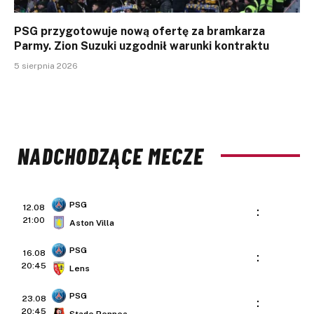
PSG przygotowuje nową ofertę za bramkarza
Parmy. Zion Suzuki uzgodnił warunki kontraktu
5 sierpnia 2026
NADCHODZĄCE MECZE
PSG
12.08
:
21:00
Aston Villa
PSG
16.08
:
20:45
Lens
PSG
23.08
:
20:45
Stade Rennes