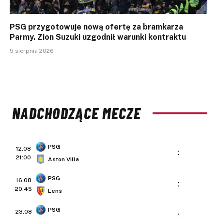
PSG przygotowuje nową ofertę za bramkarza
Parmy. Zion Suzuki uzgodnił warunki kontraktu
5 sierpnia 2026
NADCHODZĄCE MECZE
PSG
12.08
:
21:00
Aston Villa
PSG
16.08
:
20:45
Lens
PSG
23.08
: