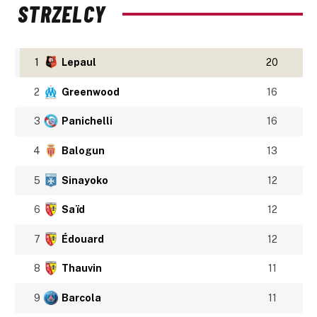
STRZELCY
1
Lepaul
20
2
Greenwood
16
3
Panichelli
16
4
Balogun
13
5
Sinayoko
12
6
Saïd
12
7
Édouard
12
8
Thauvin
11
9
Barcola
11