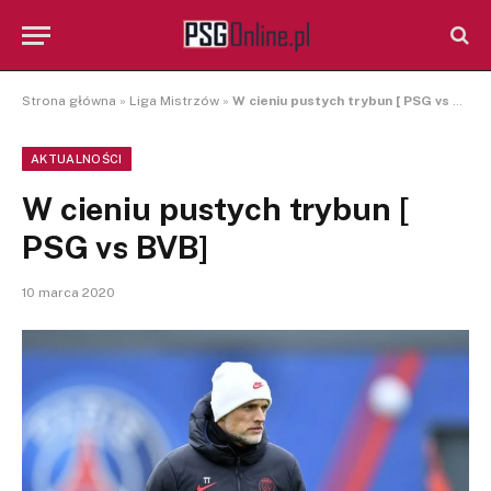
Strona główna
»
Liga Mistrzów
»
W cieniu pustych trybun [ PSG vs BVB]
AKTUALNOŚCI
W cieniu pustych trybun [
PSG vs BVB]
10 marca 2020