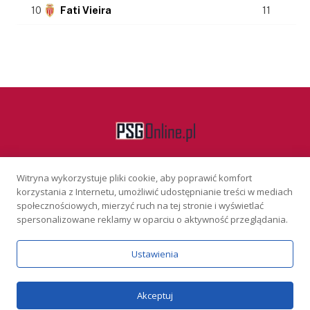
10
Fati Vieira
11
Witryna wykorzystuje pliki cookie, aby poprawić komfort
Facebook
korzystania z Internetu, umożliwić udostępnianie treści w mediach
społecznościowych, mierzyć ruch na tej stronie i wyświetlać
spersonalizowane reklamy w oparciu o aktywność przeglądania.
KONTAKT
REKLAMA
POLITYKA PRYWATNOŚCI
Ustawienia
Serwis wyłącznie dla osób powyżej 18 lat. Hazard może uzależniać.
Graj odpowiedzialnie.
Szczegóły
Copyright © 2026 PSGonline.pl
Akceptuj