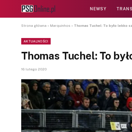
NEWSY
TRANS
Strona główna
»
Marquinhos
»
Thomas Tuchel: To było lekko s
AKTUALNOŚCI
Thomas Tuchel: To było
16 lutego 2020