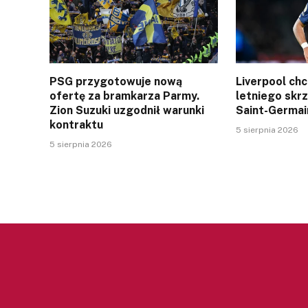
PSG przygotowuje nową
Liverpool ch
ofertę za bramkarza Parmy.
letniego skr
Zion Suzuki uzgodnił warunki
Saint-Germai
kontraktu
5 sierpnia 2026
5 sierpnia 2026