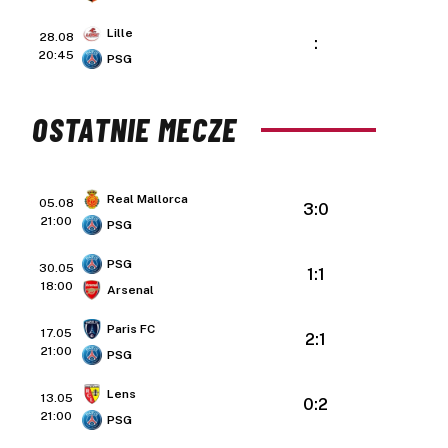
Lille
28.08
:
20:45
PSG
OSTATNIE MECZE
Real Mallorca
05.08
3:0
21:00
PSG
PSG
30.05
1:1
18:00
Arsenal
Paris FC
17.05
2:1
21:00
PSG
Lens
13.05
0:2
21:00
PSG