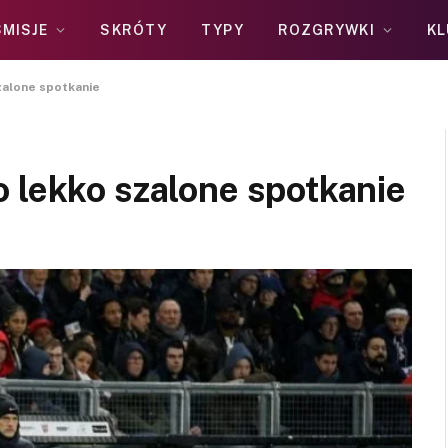
MISJE
SKRÓTY
TYPY
ROZGRYWKI
KL
zalone spotkanie
 lekko szalone spotkanie