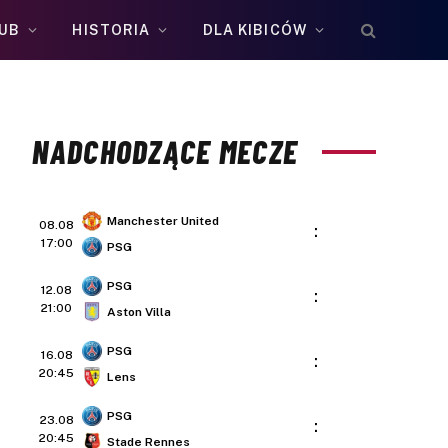
UB
HISTORIA
DLA KIBICÓW
NADCHODZĄCE MECZE
Manchester United
08.08
:
17:00
PSG
PSG
12.08
:
21:00
Aston Villa
PSG
16.08
:
20:45
Lens
PSG
23.08
:
20:45
Stade Rennes