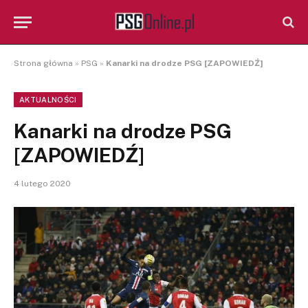
Strona główna
»
PSG
»
Kanarki na drodze PSG [ZAPOWIEDŹ]
AKTUALNOŚCI
Kanarki na drodze PSG
[ZAPOWIEDŹ]
4 lutego 2020