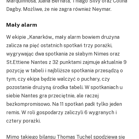
Marquinhosa, Juana Bernata, Thiago Silvy oraz Colina
Dagby. Możliwe, że nie zagra również Neymar.
Mały alarm
W ekipie
„
Kanarków
„
mały alarm bowiem drużyna
zalicza na pięć ostatnich spotkań trzy porażki,
wygrywając dwa spotkania ze słabym Nimes oraz
St.
Ettiene
Nantes z 32 punktami zajmuje aktualnie 9
pozycję w tabeli i najbliższe spotkania przesądzą o
tym, czy ekipa będzie walczyć o puchary, czy
pozostanie drużyną środka tabeli. W spotkaniach u
siebie Nantes gra przeciętnie, ale raczej
bezkompromisowo. Na 11 spotkań padł tylko jeden
remis. W roli gospodarzy zaliczyli 6 wygranych i
cztery porażki.
Mimo takiego bilansu Thomas Tuchel spodziewa się