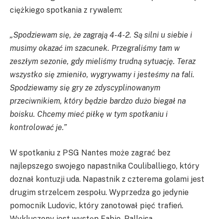
ciężkiego spotkania z rywalem:
„Spodziewam się, że zagrają 4-4-2. Są silni u siebie i
musimy okazać im szacunek. Przegraliśmy tam w
zeszłym sezonie, gdy mieliśmy trudną sytuację. Teraz
wszystko się zmieniło, wygrywamy i jesteśmy na fali.
Spodziewamy się gry ze zdyscyplinowanym
przeciwnikiem, który będzie bardzo dużo biegał na
boisku. Chcemy mieć piłkę w tym spotkaniu i
kontrolować je.”
W spotkaniu z
PSG
Nantes może zagrać bez
najlepszego swojego napastnika
Couliballiego
, który
doznał kontuzji uda. Napastnik z czterema golami jest
drugim strzelcem zespołu. Wyprzedza go jedynie
pomocnik
Ludovic
, który zanotował pięć trafień.
Wykluczony jest występ Fabio, Palloisa-