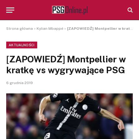
Strona główna
»
Kylian Mbappé
»
[ZAPOWIEDŹ] Montpellier w kratkę vs wygrywające PSG
AKTUALNOŚCI
[ZAPOWIEDŹ] Montpellier w
kratkę vs wygrywające PSG
6 grudnia 2019