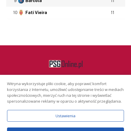
9
Barcola
11
10
Fati Vieira
11
Witryna wykorzystuje pliki cookie, aby poprawić komfort
Facebook
korzystania z Internetu, umożliwić udostępnianie treści w mediach
społecznościowych, mierzyć ruch na tej stronie i wyświetlać
spersonalizowane reklamy w oparciu o aktywność przeglądania.
KONTAKT
REKLAMA
POLITYKA PRYWATNOŚCI
Ustawienia
Serwis wyłącznie dla osób powyżej 18 lat. Hazard może uzależniać.
Graj odpowiedzialnie.
Szczegóły
Copyright © 2026 PSGonline.pl