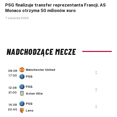
PSG finalizuje transfer reprezentanta Francji. AS
Monaco otrzyma 50 milionów euro
7 sierpnia 2026
NADCHODZĄCE MECZE
Manchester United
08.08
:
17:00
PSG
PSG
12.08
:
21:00
Aston Villa
PSG
16.08
:
20:45
Lens