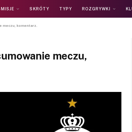
MISJE
SKRÓTY
TYPY
ROZGRYWKI
KL
e meczu, komentarz.
dsumowanie meczu,