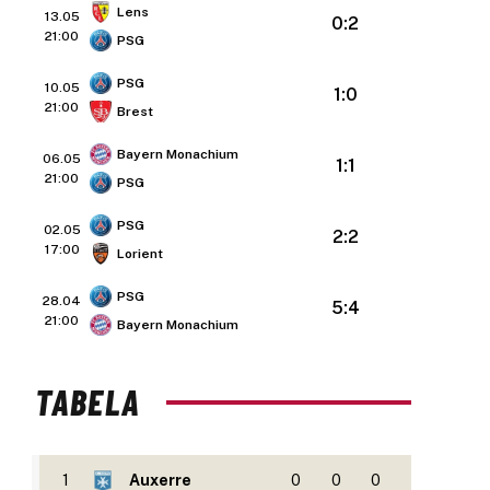
Lens
13.05
0:2
21:00
PSG
PSG
10.05
1:0
21:00
Brest
Bayern Monachium
06.05
1:1
21:00
PSG
PSG
02.05
2:2
17:00
Lorient
PSG
28.04
5:4
21:00
Bayern Monachium
TABELA
1
Auxerre
0
0
0