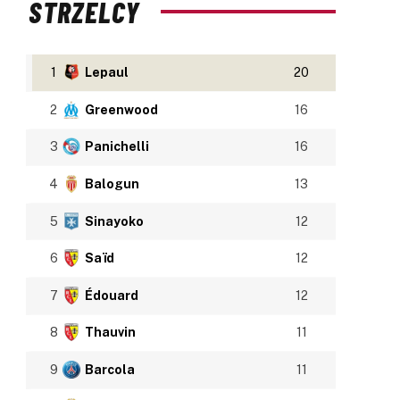
STRZELCY
1
Lepaul
20
2
Greenwood
16
3
Panichelli
16
4
Balogun
13
5
Sinayoko
12
6
Saïd
12
7
Édouard
12
8
Thauvin
11
9
Barcola
11