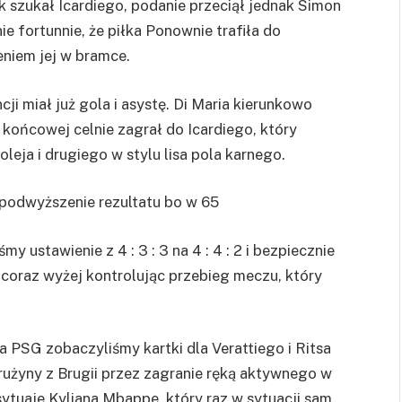
szukał Icardiego, podanie przeciął jednak Simon
ie fortunnie, że piłka Ponownie trafiła do
eniem jej w bramce.
ji miał już gola i asystę. Di Maria kierunkowo
i końcowej celnie zagrał do Icardiego, który
leja i drugiego w stylu lisa pola karnego.
a podwyższenie rezultatu bo w 65
y ustawienie z 4 : 3 : 3 na 4 : 4 : 2 i bezpiecznie
coraz wyżej kontrolując przebieg meczu, który
a PSG zobaczyliśmy kartki dla Verattiego i Ritsa
rużyny z Brugii przez zagranie ręką aktywnego w
sytuaje Kyliana Mbappe, który raz w sytuacji sam