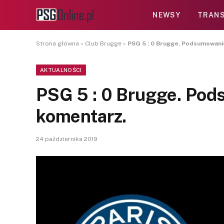
NEWSY
TRANS
Strona główna
»
Club Brugge
»
PSG 5 : 0 Brugge. Podsumowani
AKTUALNOŚCI
PSG 5 : 0 Brugge. Po
komentarz.
24 października 2019