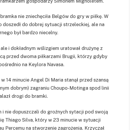
m bramkarzem gospodarzy Simonem Mignoletem.
bramka nie zniechęciła Belgów do gry w piłkę. W
doszedł do dobrej sytuacji strzeleckiej, ale na
arnego był bardzo niecelny.
, ale i dokładnym wślizgiem uratował drużynę z
ńcą przed dwoma piłkarzami Brugii, którzy gdyby
pośrednio na Keylora Navasa.
w 14 minucie Angel Di Maria stanął przed szansą
nym dobrym) zagraniu Choupo-Motinga spod linii
alazł drogi do bramki.
 i nie dopuszczali do groźnych sytacji pod swoją
ię Thiago Silva, który w 23 minucie w sytuacji
Tau Percemu na stworzenie zagrożenia. Krzyczał