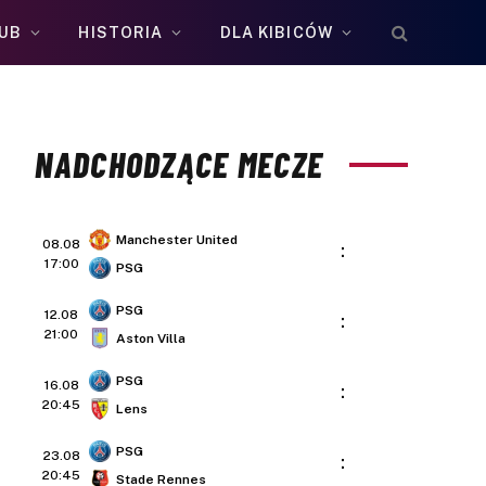
UB
HISTORIA
DLA KIBICÓW
NADCHODZĄCE MECZE
Manchester United
08.08
:
17:00
PSG
PSG
12.08
:
21:00
Aston Villa
PSG
16.08
:
20:45
Lens
PSG
23.08
:
20:45
Stade Rennes