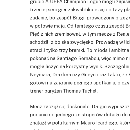
grupie A UEFA Champion Legue mogli zapisać 
trzeciej serii gier zakwalifikuje się do fazy 
zadanie, bo zespół Brugii prowadzony przez 
w połowie maja. Od tamtego czasu zespół B
Pięć z nich zremisował, w tym mecze z Reale
schodzili z boiska zwycięsko. Prowadzą w lidz
stracili tylko trzy bramki. To młoda i ambitna
pokonać na Santiago Bernabeu, więc mimo nie
mogła liczyć na korzystny wynik. Szczególn
Neymara, Draxlera czy Gueye oraz faktu, że E
gotowi na zagranie pełnego spotkania, o cz
trener paryżan Thomas Tuchel.
Mecz zaczął się doskonale. Długie wypuszcza
podanie od jednego ze stoperów dotarło do 
znalazł w polu karnym Mauro Icardiego, któ