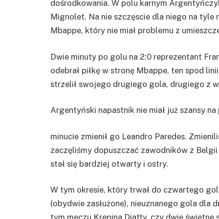
dośrodkowania. W polu karnym Argentyńczyk 
Mignolet. Na nie szczęscie dla niego na tyle n
Mbappe, który nie miał problemu z umieszcz
Dwie minuty po golu na 2:0 reprezentant Franc
odebrał piłkę w stronę Mbappe, ten spod lini
strzelił swojego drugiego gola, drugiego z wo
Argentyński napastnik nie miał już szansy n
minucie zmienił go Leandro Paredes. Zmieniliśm
zaczęliśmy dopuszczać zawodników z Belgii 
stał się bardziej otwarty i ostry.
W tym okresie, który trwał do czwartego gol
(obydwie zasłużone), nieuznanego gola dla d
tym meczu Krepina Diatty, czy dwie świetne 