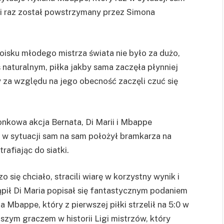
ugi raz został powstrzymany przez Simona
oisku młodego mistrza świata nie było za dużo,
 naturalnym, piłka jakby sama zaczęła płynniej
 za względu na jego obecność zaczęli czuć się
nkowa akcja Bernata, Di Marii i Mbappe
 w sytuacji sam na sam położył bramkarza na
rafiając do siatki.
o się chciało, stracili wiarę w korzystny wynik i
ąpił Di Maria popisał się fantastycznym podaniem
bappe, który z pierwszej piłki strzelił na 5:0 w
szym graczem w historii Ligi mistrzów, który