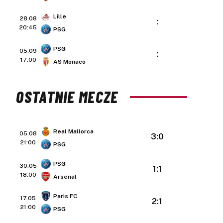
Lille
28.08
:
20:45
PSG
PSG
05.09
:
17:00
AS Monaco
OSTATNIE MECZE
Real Mallorca
05.08
3:0
21:00
PSG
PSG
30.05
1:1
18:00
Arsenal
Paris FC
17.05
2:1
21:00
PSG