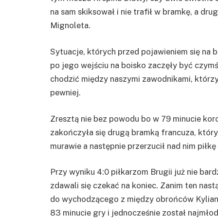
na sam skiksował i nie trafił w bramkę, a dr
Mignoleta.
Sytuacje, których przed pojawieniem się na b
po jego wejściu na boisko zaczęły być czymś
chodzić między naszymi zawodnikami, którzy
pewniej.
Zresztą nie bez powodu bo w 79 minucie koro
zakończyła się drugą bramką francuza, który
murawie a następnie przerzucił nad nim piłkę t
Przy wyniku 4:0 piłkarzom Brugii już nie bardz
zdawali się czekać na koniec. Zanim ten nast
do wychodzącego z między obrońców Kyliana M
83 minucie gry i jednocześnie został najmłod