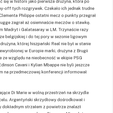
się w historii jako pierwsza drużyna, która po
play-off tych rozgrywek. Czekało ich jednak trudne
Clementa Philippe ostatni mecz o punkty przegrał
rugge zagrał aż osiemnaście meczów o stawkę.
m Madryt i Galatasaray w LM. Trzynaście razy
e belgijskiej i do tej pory w sezonie ligowym
 drużyna, której hiszpański Real nie był w stanie
wyrobionej w Europie marki, drużyna z Brugii
ie ze względu na nieobecność w ekipie PSG
dinson Cavani i Kylian Mbappe nie byli jeszcze
ym na przedmeczowej konferencji informował
jące Di Marie w wolną przestrzeń na skrzydle
celu. Argentyński skrzydłowy dośrodkował i
ry dokładnym strzałem z powietrza znalazł