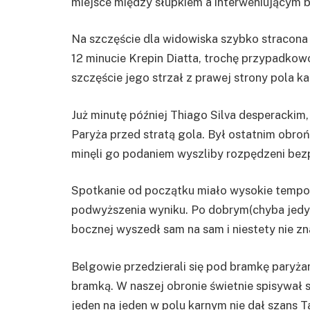
miejsce między słupkiem a interweniujący
Na szczęście dla widowiska szybko stracona 
12 minucie Krepin Diatta, trochę przypadkowo 
szczęście jego strzał z prawej strony pola k
Już minutę później Thiago Silva desperackim
Paryża przed stratą gola. Był ostatnim obro
minęli go podaniem wyszliby rozpędzeni bez
Spotkanie od początku miało wysokie tempo 
podwyższenia wyniku. Po dobrym(chyba jedy
bocznej wyszedł sam na sam i niestety nie zn
Belgowie przedzierali się pod bramkę paryżan
bramką. W naszej obronie świetnie spisywał s
jeden na jeden w polu karnym nie dał szans 