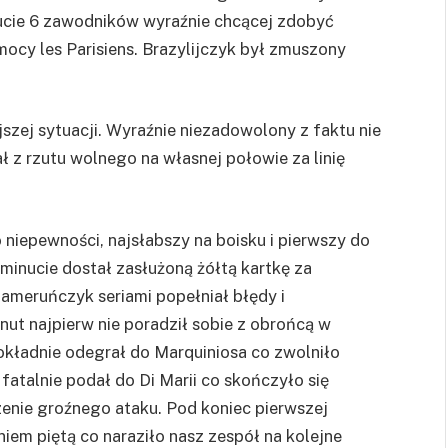
ucie 6 zawodników wyraźnie chcącej zdobyć
omocy les Parisiens. Brazylijczyk był zmuszony
szej sytuacji. Wyraźnie niezadowolony z faktu nie
ł z rzutu wolnego na własnej połowie za linię
niepewności, najsłabszy na boisku i pierwszy do
inucie dostał zasłużoną żółtą kartkę za
Kameruńczyk seriami popełniał błędy i
ut najpierw nie poradził sobie z obrońcą w
okładnie odegrał do Marquiniosa co zwolniło
fatalnie podał do Di Marii co skończyło się
dzenie groźnego ataku. Pod koniec pierwszej
iem piętą co naraziło nasz zespół na kolejne