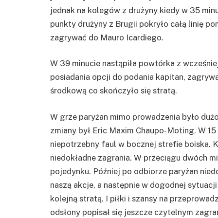
jednak na kolegów z drużyny kiedy w 35 min
punkty drużyny z Brugii pokryło całą linię p
zagrywać do Mauro Icardiego.
W 39 minucie nastąpiła powtórka z wcześniej
posiadania opcji do podania kapitan, zagrywa
środkową co skończyło się stratą.
W grze paryżan mimo prowadzenia było dużo 
zmiany był Eric Maxim Chaupo-Moting. W 15 m
niepotrzebny faul w bocznej strefie boiska. 
niedokładne zagrania. W przeciągu dwóch min
pojedynku. Później po odbiorze paryżan nied
naszą akcje, a następnie w dogodnej sytuacji 
kolejną stratą. I piłki i szansy na przeprowa
odsłony popisał się jeszcze czytelnym zagran