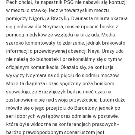
Pech chciał, że napastnik PSG nie nabawił się kontuzji
w meczu o stawkę, lecz w towarzyskim meczu
pomiędzy Nigerią a Brazylią. Dwunasta minuta okazała
się pechowa dla Neymara, musiał opuścić boisko z
pomocą medyków ze względu na uraz uda. Media
szeroko komentowały to zdarzenie, jednak brakowało
informacji o przewidywanej absencji Neya. Urazy uda
nie należą do błahostek i przekonaliśmy się o tym w
oficjalnym komunikacie. Okazało się, że kontuzja
wyłączy Neymara na od pięciu do siedmiu meczów.
Może ta diagnoza i czas spędzony poza boiskiem
spowodują, że Brazylijczyk będzie mieć czas na
zastanowienie się nad swoją przyszłością. Latem dużo
mówiło się o jego przejściu do Barcelony, jednak po
serii dobrych występów oraz odmianie w postawie,
która była widoczna na konferencjach prasowych –
bardzo prawdopodobnym scenariuszem jest