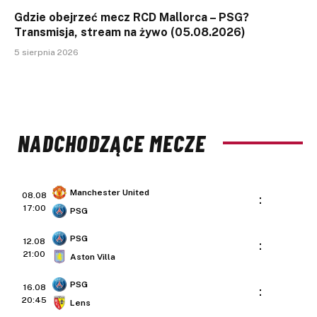
Gdzie obejrzeć mecz RCD Mallorca – PSG?
Transmisja, stream na żywo (05.08.2026)
5 sierpnia 2026
NADCHODZĄCE MECZE
Manchester United
08.08
:
17:00
PSG
PSG
12.08
:
21:00
Aston Villa
PSG
16.08
:
20:45
Lens