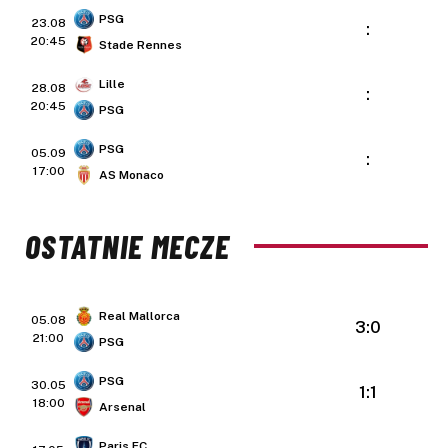
PSG
23.08
:
20:45
Stade Rennes
Lille
28.08
:
20:45
PSG
PSG
05.09
:
17:00
AS Monaco
OSTATNIE MECZE
Real Mallorca
05.08
3:0
21:00
PSG
PSG
30.05
1:1
18:00
Arsenal
Paris FC