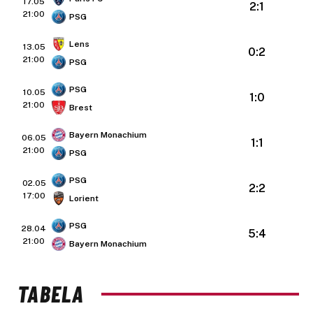
17.05
2:1
21:00
PSG
Lens
13.05
0:2
21:00
PSG
PSG
10.05
1:0
21:00
Brest
Bayern Monachium
06.05
1:1
21:00
PSG
PSG
02.05
2:2
17:00
Lorient
PSG
28.04
5:4
21:00
Bayern Monachium
TABELA