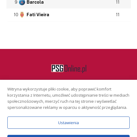
9
Barcola
11
10
Fati Vieira
11
Witryna wykorzystuje pliki cookie, aby poprawić komfort
Facebook
korzystania z Internetu, umożliwić udostępnianie treści w mediach
społecznościowych, mierzyć ruch na tej stronie i wyświetlać
spersonalizowane reklamy w oparciu o aktywność przeglądania.
KONTAKT
REKLAMA
POLITYKA PRYWATNOŚCI
Ustawienia
Serwis wyłącznie dla osób powyżej 18 lat. Hazard może uzależniać.
Graj odpowiedzialnie.
Szczegóły
Copyright © 2026 PSGonline.pl