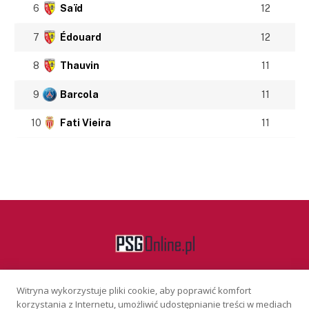
6
Saïd
12
7
Édouard
12
8
Thauvin
11
9
Barcola
11
10
Fati Vieira
11
Witryna wykorzystuje pliki cookie, aby poprawić komfort
Facebook
korzystania z Internetu, umożliwić udostępnianie treści w mediach