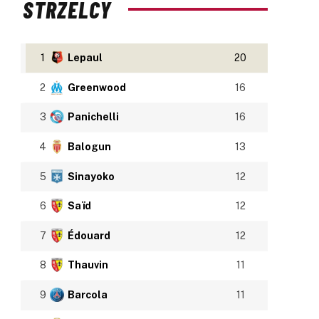
STRZELCY
1
Lepaul
20
2
Greenwood
16
3
Panichelli
16
4
Balogun
13
5
Sinayoko
12
6
Saïd
12
7
Édouard
12
8
Thauvin
11
9
Barcola
11