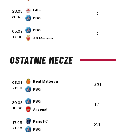
Lille
28.08
:
20:45
PSG
PSG
05.09
:
17:00
AS Monaco
OSTATNIE MECZE
Real Mallorca
05.08
3:0
21:00
PSG
PSG
30.05
1:1
18:00
Arsenal
Paris FC
17.05
2:1
21:00
PSG