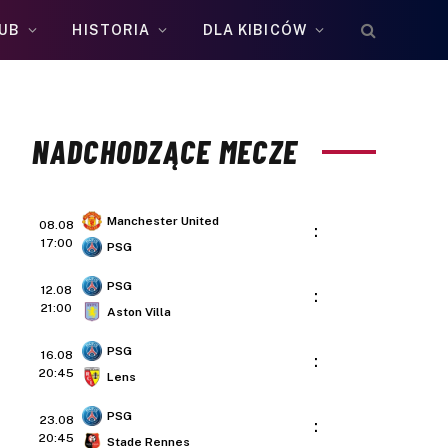
UB
HISTORIA
DLA KIBICÓW
NADCHODZĄCE MECZE
Manchester United
08.08
:
17:00
PSG
PSG
12.08
:
21:00
Aston Villa
PSG
16.08
:
20:45
Lens
PSG
23.08
:
20:45
Stade Rennes