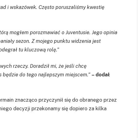
 rad i wskazówek. Często poruszaliśmy kwestię
 którą mogłem porozmawiać o Juventusie. Jego opinia
aniały sezon. Z mojego punktu widzenia jest
odegrał tu kluczową rolę.”
awych rzeczy. Doradził mi, że jeśli chcę
s będzie do tego najlepszym miejscem.”
– dodał
Germain znacząco przyczynił się do obranego przez
 niego decyzji przekonamy się dopiero za kilka