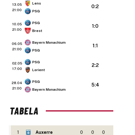
Lens
13.05
0:2
21:00
PSG
PSG
10.05
1:0
21:00
Brest
Bayern Monachium
06.05
1:1
21:00
PSG
PSG
02.05
2:2
17:00
Lorient
PSG
28.04
5:4
21:00
Bayern Monachium
TABELA
1
Auxerre
0
0
0