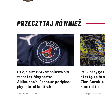
PRZECZYTAJ RÓWNIEŻ
Oficjalnie: PSG sfinalizowało
PSG przygot
transfer Maghnesa
ofertę za br
Akliouche’a. Francuz podpisał
Zion Suzuki u
pięcioletni kontrakt
kontraktu
7 sierpnia 2026
5 sierpnia 2026