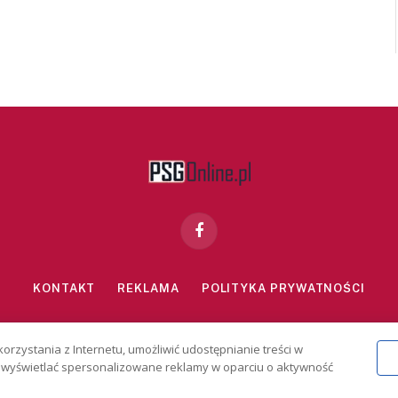
Facebook
KONTAKT
REKLAMA
POLITYKA PRYWATNOŚCI
znie dla osób powyżej 18 lat. Hazard może uzależniać. Graj odpowiedzialn
korzystania z Internetu, umożliwić udostępnianie treści w
2026 PSGonline.pl
 i wyświetlać spersonalizowane reklamy w oparciu o aktywność