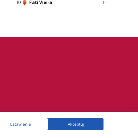
10
Fati Vieira
11
ie.
Szczegóły
Ustawienia
Akceptuj