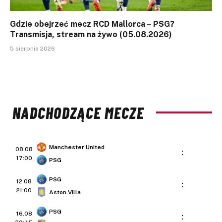
Gdzie obejrzeć mecz RCD Mallorca – PSG?
Transmisja, stream na żywo (05.08.2026)
5 sierpnia 2026
NADCHODZĄCE MECZE
Manchester United
08.08
:
17:00
PSG
PSG
12.08
:
21:00
Aston Villa
PSG
16.08
: