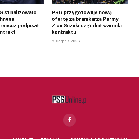
SG sfinalizowało
PSG przygotowuje nową
ghnesa
ofertę za bramkarza Parmy.
Francuz podpisał
Zion Suzuki uzgodnił warunki
ontrakt
kontraktu
5 sierpnia 2026
Facebook