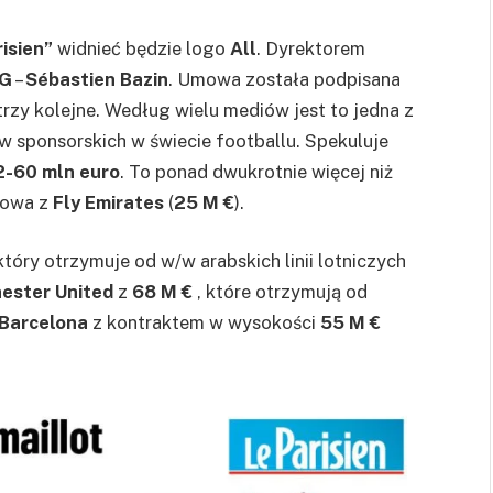
isien”
widnieć będzie logo
All
. Dyrektorem
G
–
Sébastien Bazin
. Umowa została podpisana
 trzy kolejne. Według wielu mediów jest to jedna z
w sponsorskich w świecie footballu. Spekuluje
2-60 mln euro
. To ponad dwukrotnie więcej niż
mowa z
Fly Emirates
(
25 M €
).
 który otrzymuje od w/w arabskich linii lotniczych
ester United
z
68 M €
, które otrzymują od
Barcelona
z kontraktem w wysokości
55 M €