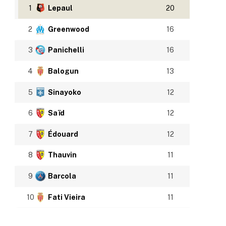
1
Lepaul
20
2
Greenwood
16
3
Panichelli
16
4
Balogun
13
5
Sinayoko
12
6
Saïd
12
7
Édouard
12
8
Thauvin
11
9
Barcola
11
10
Fati Vieira
11