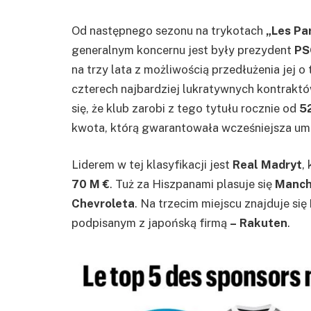
Od następnego sezonu na trykotach
„Les Par
generalnym koncernu jest były prezydent
PS
na trzy lata z możliwością przedłużenia jej o
czterech najbardziej lukratywnych kontraktó
się, że klub zarobi z tego tytułu rocznie od
5
kwota, którą gwarantowała wcześniejsza u
Liderem w tej klasyfikacji jest
Real Madryt
,
70
M €
. Tuż za Hiszpanami plasuje się
Manch
Chevroleta
. Na trzecim miejscu znajduje się
podpisanym z japońską firmą
– Rakuten
.