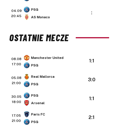
PSG
04.09
:
20:45
AS Monaco
OSTATNIE MECZE
Manchester United
08.08
1:1
17:00
PSG
Real Mallorca
05.08
3:0
21:00
PSG
PSG
30.05
1:1
18:00
Arsenal
Paris FC
17.05
2:1
21:00
PSG