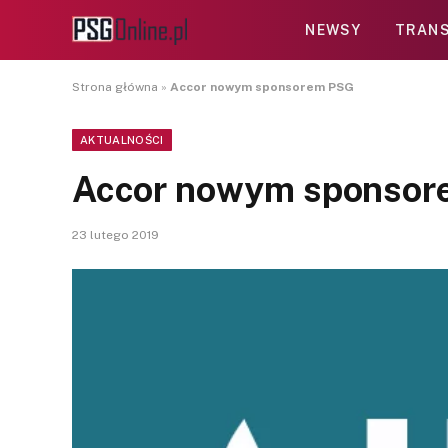
NEWSY
TRANS
Strona główna
»
Accor nowym sponsorem PSG
AKTUALNOŚCI
Accor nowym sponso
23 lutego 2019