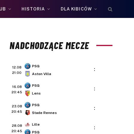
UB
HISTORIA
DLA KIBICÓW
NADCHODZĄCE MECZE
PSG
12.08
:
21:00
Aston Villa
PSG
16.08
:
20:45
Lens
PSG
23.08
:
20:45
Stade Rennes
Lille
28.08
:
20:45
PSG