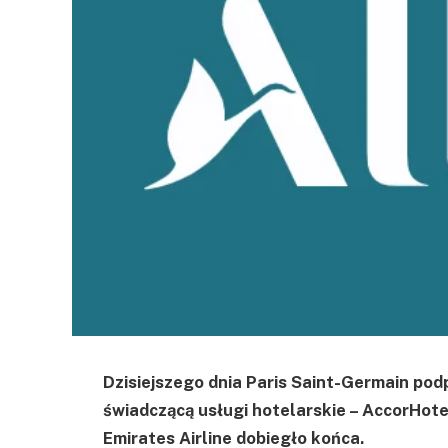
Dzisiejszego dnia Paris Saint-Germain po
świadczącą usługi hotelarskie – AccorHote
Emirates Airline dobiegło końca.