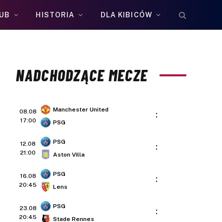
UB
HISTORIA
DLA KIBICÓW
NADCHODZĄCE MECZE
Manchester United
08.08
:
17:00
PSG
PSG
12.08
:
21:00
Aston Villa
PSG
16.08
:
20:45
Lens
PSG
23.08
:
20:45
Stade Rennes