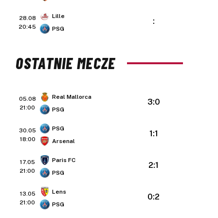
Lille
28.08
:
20:45
PSG
OSTATNIE MECZE
Real Mallorca
05.08
3:0
21:00
PSG
PSG
30.05
1:1
18:00
Arsenal
Paris FC
17.05
2:1
21:00
PSG
Lens
13.05
0:2
21:00
PSG