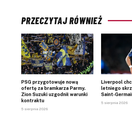
PRZECZYTAJ RÓWNIEŻ
PSG przygotowuje nową
Liverpool ch
ofertę za bramkarza Parmy.
letniego skr
Zion Suzuki uzgodnił warunki
Saint-Germai
kontraktu
5 sierpnia 2026
5 sierpnia 2026