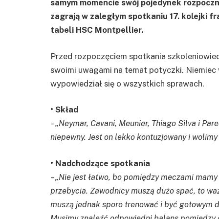
samym momencie swój pojedynek rozpocznie
zagrają w zaległym spotkaniu 17. kolejki fr
tabeli HSC Montpellier.
Przed rozpoczęciem spotkania szkoleniowiec 
swoimi uwagami na temat potyczki. Niemiec 
wypowiedział się o wszystkich sprawach.
• Skład
– „Neymar, Cavani, Meunier, Thiago Silva i Par
niepewny. Jest on lekko kontuzjowany i wolim
• Nadchodzące spotkania
– „Nie jest łatwo, bo pomiędzy meczami mamy 
przebycia. Zawodnicy muszą dużo spać, to w
muszą jednak sporo trenować i być gotowym do
Musimy znaleźć odpowiedni balans pomiędzy 