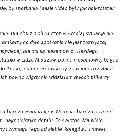
, by spotkania i sesje video były jak najkrótsze.”
ie. Dla obu z nich [Buffon & Areola] sytuacja nie
ramkarzy co dwa spotkania nie jest zazwyczaj
ajwięcej, ale oni są niesamowici. Każdego
ostatnio w Lidze Mistrzów, bo ma niesamowity bagaż
do Areoli, jestem zadowolony, że w meczu z Saint-
nich pewny. Nigdy nie widziałem dwóch piłkarzy
Jest bardzo wymagający. Wymaga bardzo dużo od
m, najmniejszym detalu. To świetne. Ma wiele
ywny i wymaga tego od siebie, kolegów… i nawet