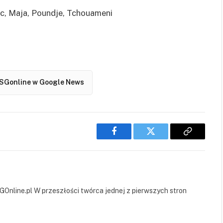
vic, Maja, Poundje, Tchouameni
SGonline w Google News
Facebook
Twitter
Copy
Link
GOnline.pl W przeszłości twórca jednej z pierwszych stron