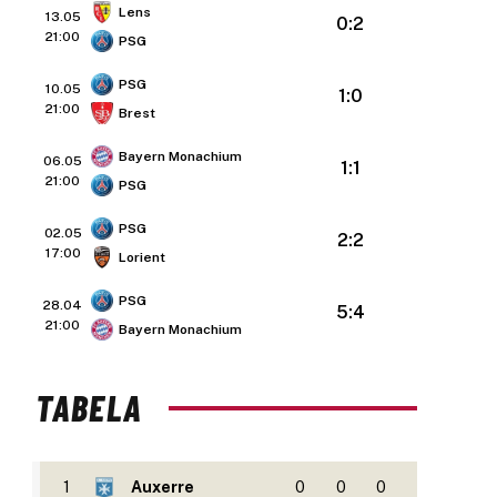
Lens
13.05
0:2
21:00
PSG
PSG
10.05
1:0
21:00
Brest
Bayern Monachium
06.05
1:1
21:00
PSG
PSG
02.05
2:2
17:00
Lorient
PSG
28.04
5:4
21:00
Bayern Monachium
TABELA
1
Auxerre
0
0
0