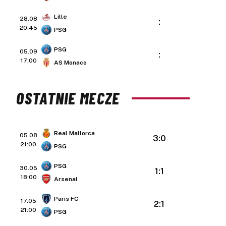
Lille
28.08
:
20:45
PSG
PSG
05.09
:
17:00
AS Monaco
OSTATNIE MECZE
Real Mallorca
05.08
3:0
21:00
PSG
PSG
30.05
1:1
18:00
Arsenal
Paris FC
17.05
2:1
21:00
PSG