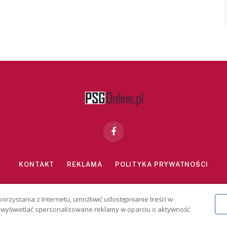
Facebook
KONTAKT
REKLAMA
POLITYKA PRYWATNOŚCI
znie dla osób powyżej 18 lat. Hazard może uzależniać. Graj odpowiedzialn
korzystania z Internetu, umożliwić udostępnianie treści w
2026 PSGonline.pl
 i wyświetlać spersonalizowane reklamy w oparciu o aktywność