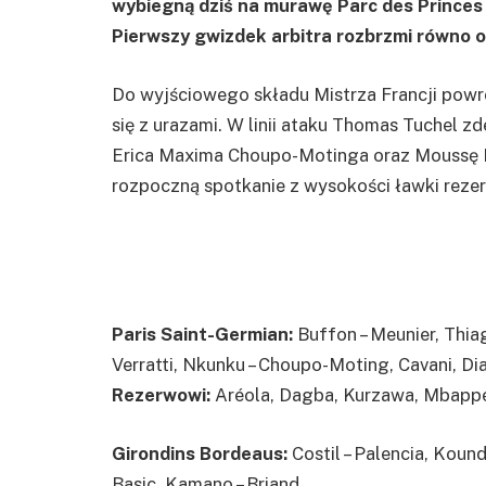
wybiegną dziś na murawę Parc des Princes w
Pierwszy gwizdek arbitra rozbrzmi równo o
Do wyjściowego składu Mistrza Francji powró
się z urazami. W linii ataku Thomas Tuchel 
Erica Maxima Choupo-Motinga oraz Moussę D
rozpoczną spotkanie z wysokości ławki rez
Paris Saint-Germian:
Buffon – Meunier, Thiag
Verratti, Nkunku – Choupo-Moting, Cavani, Di
Rezerwowi:
Aréola, Dagba, Kurzawa, Mbappé,
Girondins Bordeaus:
Costil – Palencia, Kound
Basic, Kamano – Briand