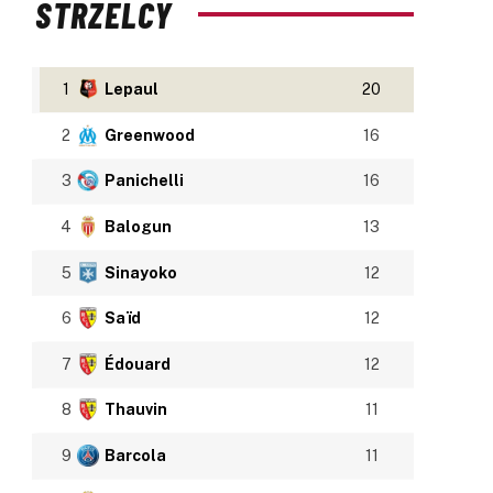
STRZELCY
1
Lepaul
20
2
Greenwood
16
3
Panichelli
16
4
Balogun
13
5
Sinayoko
12
6
Saïd
12
7
Édouard
12
8
Thauvin
11
9
Barcola
11