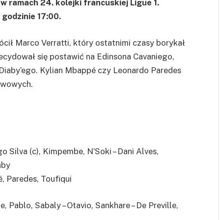
 ramach 24. kolejki francuskiej Ligue 1.
 godzinie 17:00.
cił Marco Verratti, który ostatnimi czasy borykał
zdecydował się postawić na Edinsona Cavaniego,
iaby’ego. Kylian Mbappé czy Leonardo Paredes
erwowych.
o Silva (c), Kimpembe, N’Soki – Dani Alves,
aby
 Paredes, Toufiqui
e, Pablo, Sabaly – Otavio, Sankhare – De Preville,