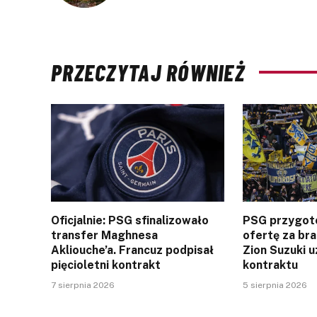
PRZECZYTAJ RÓWNIEŻ
Oficjalnie: PSG sfinalizowało
PSG przygot
transfer Maghnesa
ofertę za br
Akliouche’a. Francuz podpisał
Zion Suzuki u
pięcioletni kontrakt
kontraktu
7 sierpnia 2026
5 sierpnia 2026