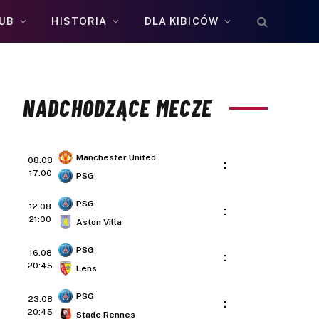
UB
HISTORIA
DLA KIBICÓW
NADCHODZĄCE MECZE
Manchester United
08.08
:
17:00
PSG
PSG
12.08
:
21:00
Aston Villa
PSG
16.08
:
20:45
Lens
PSG
23.08
:
20:45
Stade Rennes