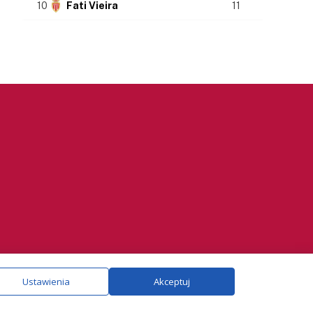
10
Fati Vieira
11
ie.
Szczegóły
Ustawienia
Akceptuj