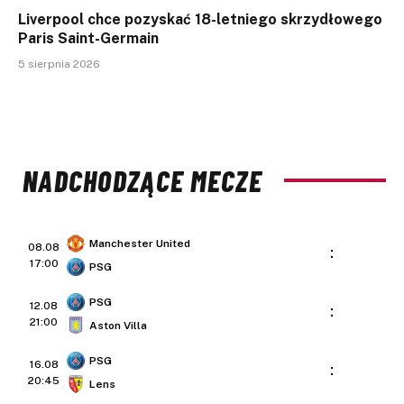
Liverpool chce pozyskać 18-letniego skrzydłowego
Paris Saint-Germain
5 sierpnia 2026
NADCHODZĄCE MECZE
Manchester United
08.08
:
17:00
PSG
PSG
12.08
:
21:00
Aston Villa
PSG
16.08
:
20:45
Lens