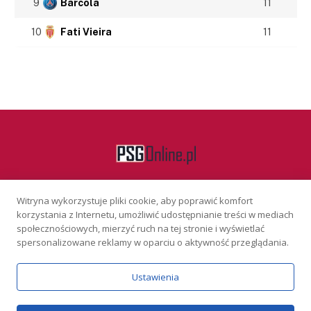
9
Barcola
11
10
Fati Vieira
11
Witryna wykorzystuje pliki cookie, aby poprawić komfort
Facebook
korzystania z Internetu, umożliwić udostępnianie treści w mediach
społecznościowych, mierzyć ruch na tej stronie i wyświetlać
spersonalizowane reklamy w oparciu o aktywność przeglądania.
KONTAKT
REKLAMA
POLITYKA PRYWATNOŚCI
Ustawienia
Serwis wyłącznie dla osób powyżej 18 lat. Hazard może uzależniać.
Graj odpowiedzialnie.
Szczegóły
Copyright © 2026 PSGonline.pl