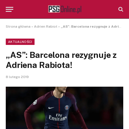
Strona główna
»
Adrien Rabiot
»
„AS”: Barcelona rezygnuje z Adriena Rabiota!
AKTUALNOŚCI
„AS”: Barcelona rezygnuje z
Adriena Rabiota!
8 lutego 2019