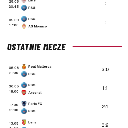
Lille
28.08
:
20:45
PSG
PSG
05.09
:
17:00
AS Monaco
OSTATNIE MECZE
Real Mallorca
05.08
3:0
21:00
PSG
PSG
30.05
1:1
18:00
Arsenal
Paris FC
17.05
2:1
21:00
PSG
Lens
13.05
0:2