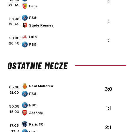
:
20:45
Lens
PSG
23.08
:
20:45
Stade Rennes
Lille
28.08
:
20:45
PSG
OSTATNIE MECZE
Real Mallorca
05.08
3:0
21:00
PSG
PSG
30.05
1:1
18:00
Arsenal
Paris FC
17.05
2:1
21:00
PSG