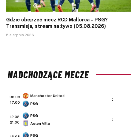
Gdzie obejrzeć mecz RCD Mallorca – PSG?
Transmisja, stream na żywo (05.08.2026)
5 sierpnia 2026
NADCHODZĄCE MECZE
Manchester United
08.08
:
17:00
PSG
PSG
12.08
:
21:00
Aston Villa
PSG
16.08