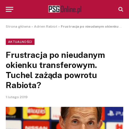
Strona główna
»
Adrien Rabiot
»
Frustracja po nieudanym okienku transferowym. Tuchel zażąda powrotu Rabiota?
AKTUALNOŚCI
Frustracja po nieudanym
okienku transferowym.
Tuchel zażąda powrotu
Rabiota?
1 lutego 2019