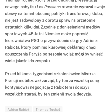
Thomas Tuchel, który przed oficjalną prezentacją
nowego nabytku
Les Parisiens
otwarcie wyrażał swoje
obawy na temat obecnej polityki transferowej klubu,
nie jest zadowolony z obrotu spraw na przełomie
ostatnich kilku dni. Zgodnie z doniesieniami mediów
sportowych 45-letni Niemiec może poprosić
kierownictwo PSG o przywrócenie do gry Adriena
Rabiota, który pomimo klarownej deklaracji chęci
opuszczenia Paryża po sezonie wciąż mógłby wnieść
wiele jakości do zespołu.
Przed kilkoma tygodniami szkoleniowiec Mistrza
Francji mobilizował zarząd, by ten za wszelką cenę
kontynuował negocjację z Rabiotem i dołożył
wszelkich starań, by ten zmienił swoją decyzję.
Adrien Rabiot
Thomas Tuchel