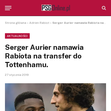
Strona główna
»
Adrien Rabiot
»
Serger Aurier namawia Rabiota na transfer do Tottenhamu.
AKTUALNOŚCI
Serger Aurier namawia
Rabiota na transfer do
Tottenhamu.
27 stycznia 2019