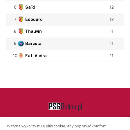
6
Saïd
12
7
Édouard
12
8
Thauvin
11
9
Barcola
11
10
Fati Vieira
11
Witryna wykorzystuje pliki cookie, aby poprawić komfort
Facebook