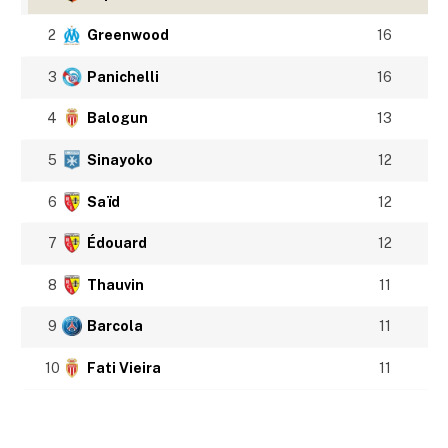
2
Greenwood
16
3
Panichelli
16
4
Balogun
13
5
Sinayoko
12
6
Saïd
12
7
Édouard
12
8
Thauvin
11
9
Barcola
11
10
Fati Vieira
11