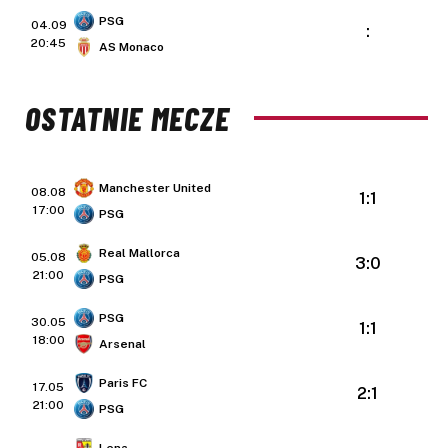
PSG
04.09
:
20:45
AS Monaco
OSTATNIE MECZE
Manchester United
08.08
1:1
17:00
PSG
Real Mallorca
05.08
3:0
21:00
PSG
PSG
30.05
1:1
18:00
Arsenal
Paris FC
17.05
2:1
21:00
PSG
Lens