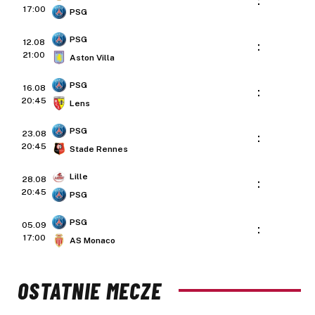
:
17:00
PSG
PSG
12.08
:
21:00
Aston Villa
PSG
16.08
:
20:45
Lens
PSG
23.08
:
20:45
Stade Rennes
Lille
28.08
:
20:45
PSG
PSG
05.09
:
17:00
AS Monaco
OSTATNIE MECZE